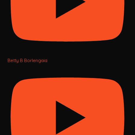
Betty B Borlengaia