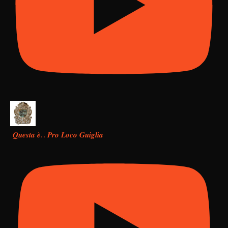
𝑸𝒖𝒆𝒔𝒕𝒂 𝒆̀… 𝑷𝒓𝒐 𝑳𝒐𝒄𝒐 𝑮𝒖𝒊𝒈𝒍𝒊𝒂