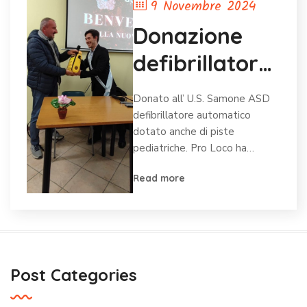
9 Novembre 2024
Donazione
defibrillatore
al U.S.
Donato all’ U.S. Samone ASD
Samone ASD
defibrillatore automatico
dotato anche di piste
pediatriche. Pro Loco ha…
Read more
Post Categories