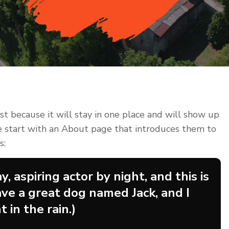
ost because it will stay in one place and will show up
le start with an About page that introduces them to
s:
, aspiring actor by night, and this is
ave a great dog named Jack, and I
 in the rain.)