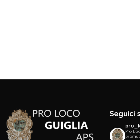
Seguici
pro_l
Pro Loc
promuov