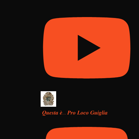
𝑸𝒖𝒆𝒔𝒕𝒂 𝒆̀… 𝑷𝒓𝒐 𝑳𝒐𝒄𝒐 𝑮𝒖𝒊𝒈𝒍𝒊𝒂