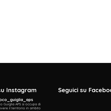
 su Instagram
Seguici su Facebo
oco_guiglia_aps
o Guiglia APS si occupa di
ere il territorio in ambito