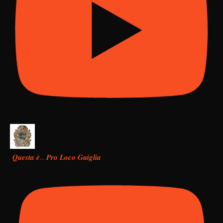
𝑸𝒖𝒆𝒔𝒕𝒂 𝒆̀… 𝑷𝒓𝒐 𝑳𝒐𝒄𝒐 𝑮𝒖𝒊𝒈𝒍𝒊𝒂