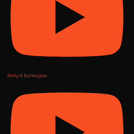
Betty B Borlengaia