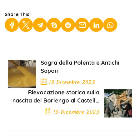
Share This:
Sagra della Polenta e Antichi
Sapori
13 Dicembre 2023
Rievocazione storica sulla
Previous Post
nascita del Borlengo al Castello
di Guiglia
13 Dicembre 2023
Next Post