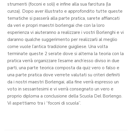
strumenti (foconi e soli) e infine alla sua farcitura (la
cunza). Dopo aver illustrato e approfondito tutte queste
tematiche si passerà alla parte pratica, sarete affiancati
da veri e propri maestri borlengai che con la loro
esperienza vi aiuteranno a realizzare i vostri Borlenghi e vi
daranno qualche suggerimento per realizzarli al meglio
come vuole l’antica tradizione guigliese.
Una volta
terminate queste 2 serate dove si alterna la teoria con la
pratica verrà organizzare l’esame anch’esso diviso in due
parti, una parte teorica composta da quiz vero o falso e
una parte pratica dove verrete valutati su criteri definiti
da i nostri maestri Borlengai, alla fine verrà espresso un
voto in sessantesimi e vi verrà consegnato un vero e
proprio diploma a conclusione della Scuola Del Borlengo.
Vi aspettiamo tra i “foconi di scuola”.