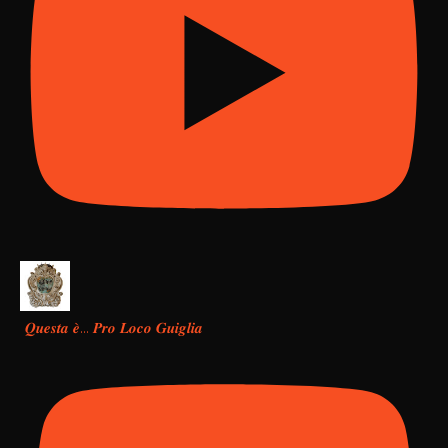
𝑸𝒖𝒆𝒔𝒕𝒂 𝒆̀… 𝑷𝒓𝒐 𝑳𝒐𝒄𝒐 𝑮𝒖𝒊𝒈𝒍𝒊𝒂