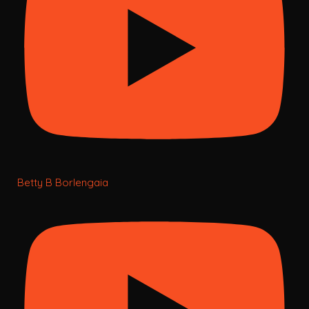
Betty B Borlengaia